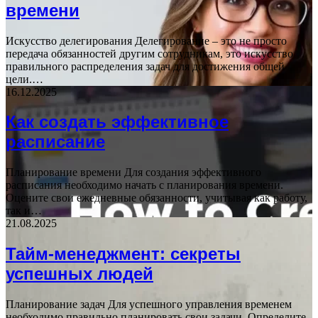
времени
Искусство делегирования Делегирование – это не просто
передача обязанностей другим сотрудникам, это искусство
правильного распределения задач для достижения общей
цели.…
16.12.2025
Как создать эффективное
расписание
Планирование времени Для создания эффективного
расписания необходимо начать с планирования времени.
Оцените свои ежедневные обязанности, учитывая как работу,
так и…
21.08.2025
Тайм-менеджмент: секреты
успешных людей
Планирование задач Для успешного управления временем
необходимо правильно планировать свои задачи. Определите