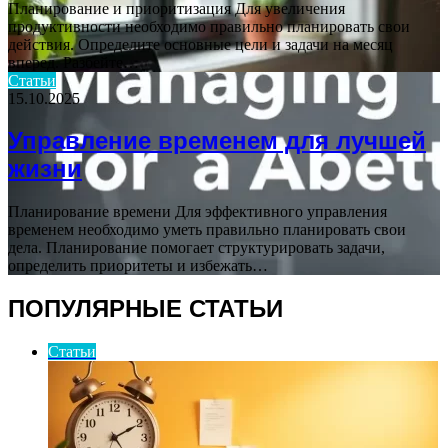
Планирование и приоритизация Для увеличения
продуктивности необходимо правильно планировать свои
действия. Определите основные цели и задачи на месяц
вперед. Разбейте…
Статьи
15.10.2025
Управление временем для лучшей
жизни
Планирование времени Для эффективного управления
временем необходимо уметь правильно планировать свои
дела. Планирование помогает структурировать задачи,
определить приоритеты и избежать…
ПОПУЛЯРНЫЕ СТАТЬИ
Статьи