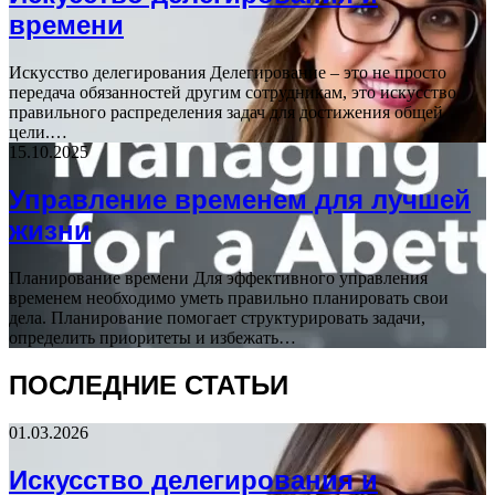
времени
Искусство делегирования Делегирование – это не просто
передача обязанностей другим сотрудникам, это искусство
правильного распределения задач для достижения общей
цели.…
15.10.2025
Управление временем для лучшей
жизни
Планирование времени Для эффективного управления
временем необходимо уметь правильно планировать свои
дела. Планирование помогает структурировать задачи,
определить приоритеты и избежать…
ПОСЛЕДНИЕ СТАТЬИ
01.03.2026
Искусство делегирования и