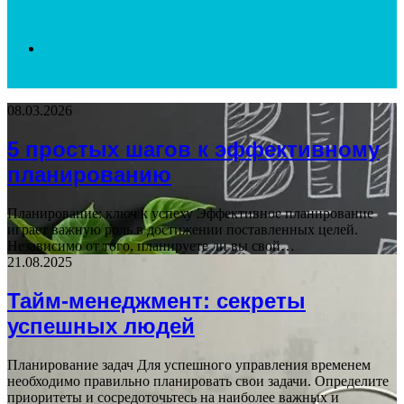
Search
08.03.2026
for
5 простых шагов к эффективному
планированию
Планирование: ключ к успеху Эффективное планирование
играет важную роль в достижении поставленных целей.
Независимо от того, планируете ли вы свой…
21.08.2025
Тайм-менеджмент: секреты
успешных людей
Планирование задач Для успешного управления временем
необходимо правильно планировать свои задачи. Определите
приоритеты и сосредоточьтесь на наиболее важных и