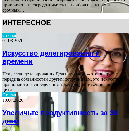
приоритеты и сосредоточьтесь на наиболее важных и
срочных…
ИНТЕРЕСНОЕ
Статьи
01.03.2026
Искусство делегирования и
времени
Искусство делегирования Делегирование – это не просто
передача обязанностей другим сотрудникам, это искусство
правильного распределения задач для достижения общей
цели.…
Статьи
10.07.2026
Увеличьте продуктивность за 30
дней