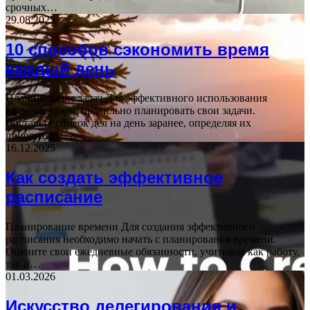
срочных…
29.08.2025
10 способов сэкономить время
каждый день
Планирование задач Для эффективного использования
времени важно правильно планировать свои задачи.
Составьте список дел на день заранее, определяя их
приоритеты.…
16.12.2025
Как создать эффективное
расписание
Планирование времени Для создания эффективного
расписания необходимо начать с планирования времени.
Оцените свои ежедневные обязанности, учитывая как работу,
так и…
01.03.2026
Искусство делегирования и